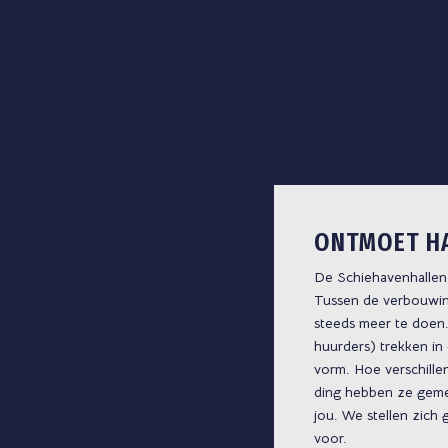
ONTMOET H
De Schiehavenhallen 
Tussen de verbouwing
steeds meer te doen
huurders) trekken in 
vorm. Hoe verschille
ding hebben ze geme
jou. We stellen zich 
voor.